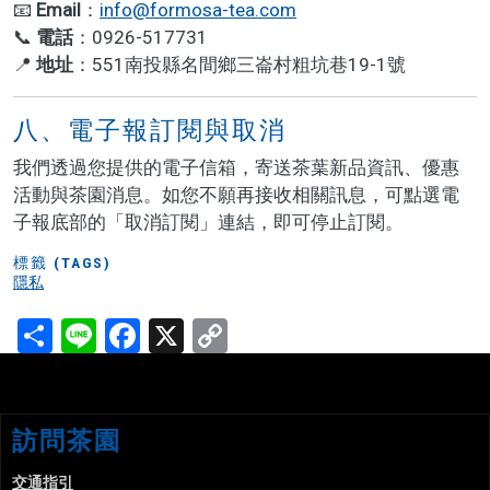
📧
Email
：
info@formosa-tea.com
📞
電話
：0926-517731
📍
地址
：551南投縣名間鄉三崙村粗坑巷19-1號
八、電子報訂閱與取消
我們透過您提供的電子信箱，寄送茶葉新品資訊、優惠
活動與茶園消息。如您不願再接收相關訊息，可點選電
子報底部的「取消訂閱」連結，即可停止訂閱。
標籤 (TAGS)
隱私
Share
Line
Facebook
X
Copy
Link
訪問茶園
交通指引