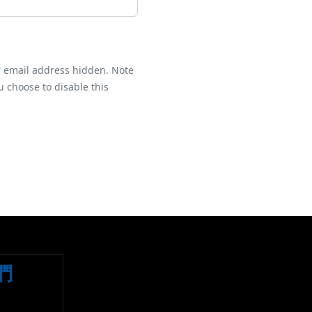
r email address hidden. Note
u choose to disable this
們