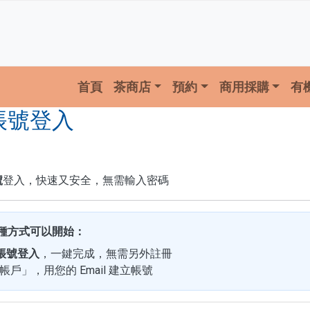
主選單
首頁
茶商店
預約
商用採購
有
le帳號登入
號
登入，快速又安全，無需輸入密碼
種方式可以開始：
e 帳號登入
，一鍵完成，無需另外註冊
戶」，用您的 Email 建立帳號