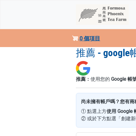
移至主內容
0 個項目
推薦 - goog
推薦：
使用您的
Google 帳
尚未擁有帳戶嗎？您有兩
① 點選上方
使用 Googl
② 或於下方點選「創建新帳